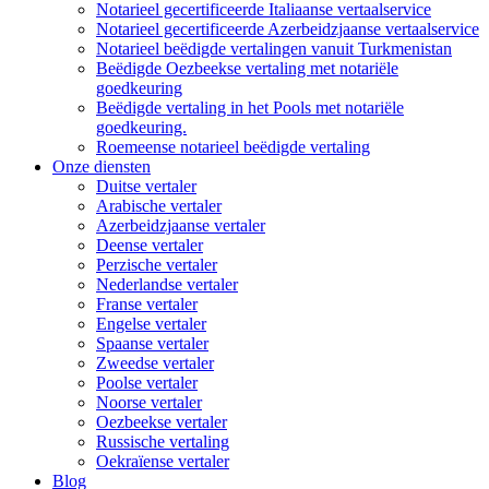
Notarieel gecertificeerde Italiaanse vertaalservice
Notarieel gecertificeerde Azerbeidzjaanse vertaalservice
Notarieel beëdigde vertalingen vanuit Turkmenistan
Beëdigde Oezbeekse vertaling met notariële
goedkeuring
Beëdigde vertaling in het Pools met notariële
goedkeuring.
Roemeense notarieel beëdigde vertaling
Onze diensten
Duitse vertaler
Arabische vertaler
Azerbeidzjaanse vertaler
Deense vertaler
Perzische vertaler
Nederlandse vertaler
Franse vertaler
Engelse vertaler
Spaanse vertaler
Zweedse vertaler
Poolse vertaler
Noorse vertaler
Oezbeekse vertaler
Russische vertaling
Oekraïense vertaler
Blog