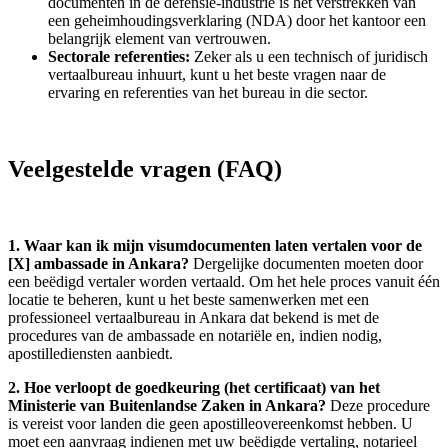
documenten in de defensie-industrie is het verstrekken van
een geheimhoudingsverklaring (NDA) door het kantoor een
belangrijk element van vertrouwen.
Sectorale referenties:
Zeker als u een technisch of juridisch
vertaalbureau inhuurt, kunt u het beste vragen naar de
ervaring en referenties van het bureau in die sector.
Veelgestelde vragen (FAQ)
1. Waar kan ik mijn visumdocumenten laten vertalen voor de
[X] ambassade in Ankara?
Dergelijke documenten moeten door
een beëdigd vertaler worden vertaald. Om het hele proces vanuit één
locatie te beheren, kunt u het beste samenwerken met een
professioneel vertaalbureau in Ankara dat bekend is met de
procedures van de ambassade en notariële en, indien nodig,
apostillediensten aanbiedt.
2. Hoe verloopt de goedkeuring (het certificaat) van het
Ministerie van Buitenlandse Zaken in Ankara?
Deze procedure
is vereist voor landen die geen apostilleovereenkomst hebben. U
moet een aanvraag indienen met uw beëdigde vertaling, notarieel