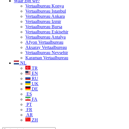
Waar zijn we?
Vertaalbureau Konya
Vertaalbureau Istanbul
Vertaalbureau Ankara
Vertaalbureau Izmir
Vertaalbureau Bursa
Vertaalbureau Eskisehir
Vertaalbureau Antalya
Afyon Vertaalbureau
Aksaray Vertaalbureau
Vertaalbureau Nevsehir
Karaman Vertaalbureau
NL
TR
EN
RU
UK
DE
ES
FA
PT
FR
AR
ZH