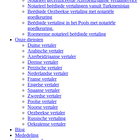
Notarieel gecertificeerde Azerbeidzjaanse vertaalservice
Notarieel beëdigde vertalingen vanuit Turkmenistan
Beëdigde Oezbeekse vertaling met notariële
goedkeuring
Beëdigde vertaling in het Pools met notariële
goedkeuring.
Roemeense notarieel beëdigde vertaling
Onze diensten
Duitse vertaler
Arabische vertaler
Azerbeidzjaanse vertaler
Deense vertaler
Perzische vertaler
Nederlandse vertaler
Franse vertaler
Engelse vertaler
Spaanse vertaler
Zweedse vertaler
Poolse vertaler
Noorse vertaler
Oezbeekse vertaler
Russische vertaling
Oekraïense vertaler
Blog
Mededeling