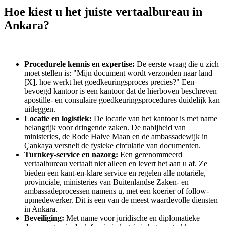
Hoe kiest u het juiste vertaalbureau in
Ankara?
Procedurele kennis en expertise:
De eerste vraag die u zich
moet stellen is: "Mijn document wordt verzonden naar land
[X], hoe werkt het goedkeuringsproces precies?" Een
bevoegd kantoor is een kantoor dat de hierboven beschreven
apostille- en consulaire goedkeuringsprocedures duidelijk kan
uitleggen.
Locatie en logistiek:
De locatie van het kantoor is met name
belangrijk voor dringende zaken. De nabijheid van
ministeries, de Rode Halve Maan en de ambassadewijk in
Çankaya versnelt de fysieke circulatie van documenten.
Turnkey-service en nazorg:
Een gerenommeerd
vertaalbureau vertaalt niet alleen en levert het aan u af. Ze
bieden een kant-en-klare service en regelen alle notariële,
provinciale, ministeries van Buitenlandse Zaken- en
ambassadeprocessen namens u, met een koerier of follow-
upmedewerker. Dit is een van de meest waardevolle diensten
in Ankara.
Beveiliging:
Met name voor juridische en diplomatieke