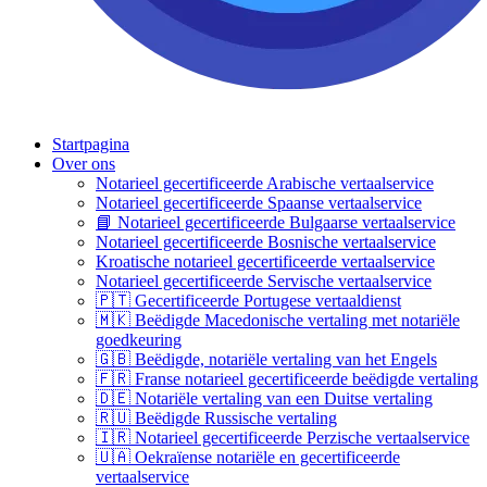
Startpagina
Over ons
Notarieel gecertificeerde Arabische vertaalservice
Notarieel gecertificeerde Spaanse vertaalservice
📘 Notarieel gecertificeerde Bulgaarse vertaalservice
Notarieel gecertificeerde Bosnische vertaalservice
Kroatische notarieel gecertificeerde vertaalservice
Notarieel gecertificeerde Servische vertaalservice
🇵🇹 Gecertificeerde Portugese vertaaldienst
🇲🇰 Beëdigde Macedonische vertaling met notariële
goedkeuring
🇬🇧 Beëdigde, notariële vertaling van het Engels
🇫🇷 Franse notarieel gecertificeerde beëdigde vertaling
🇩🇪 Notariële vertaling van een Duitse vertaling
🇷🇺 Beëdigde Russische vertaling
🇮🇷 Notarieel gecertificeerde Perzische vertaalservice
🇺🇦 Oekraïense notariële en gecertificeerde
vertaalservice