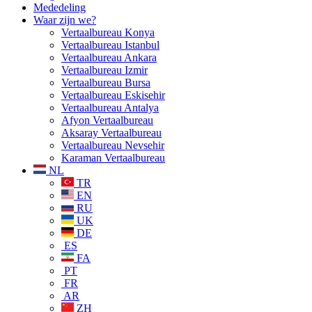
Mededeling
Waar zijn we?
Vertaalbureau Konya
Vertaalbureau Istanbul
Vertaalbureau Ankara
Vertaalbureau Izmir
Vertaalbureau Bursa
Vertaalbureau Eskisehir
Vertaalbureau Antalya
Afyon Vertaalbureau
Aksaray Vertaalbureau
Vertaalbureau Nevsehir
Karaman Vertaalbureau
NL
TR
EN
RU
UK
DE
ES
FA
PT
FR
AR
ZH