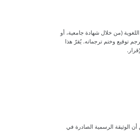
لغوية (من خلال شهادة جامعية، أو
م توقيع وختم ترجماته. يُقرّ هذا
قرار.
راف في اتفاقية لاهاي لعام 1961 والذي يضمن أن الوثيقة الرسمية الصادرة في