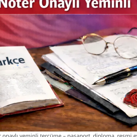
 onaylı yeminli tercüme – pasaport, diploma, resmi ev