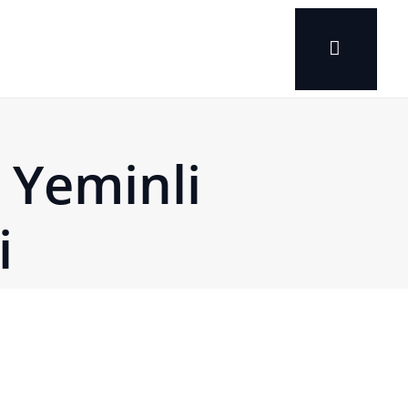
 Yeminli
i