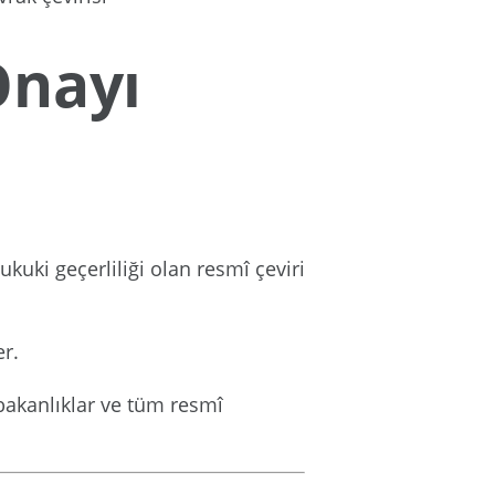
Onayı
uki geçerliliği olan resmî çeviri
er.
 bakanlıklar ve tüm resmî