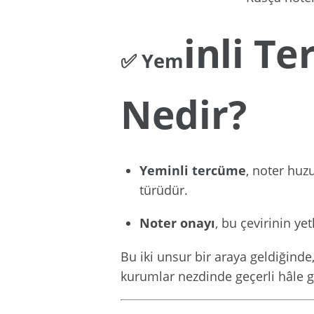
inli T
✅ Yem
Nedir?
Yeminli tercüme
, noter huz
türüdür.
Noter onayı
, bu çevirinin ye
Bu iki unsur bir araya geldiğinde
kurumlar nezdinde geçerli hâle ge